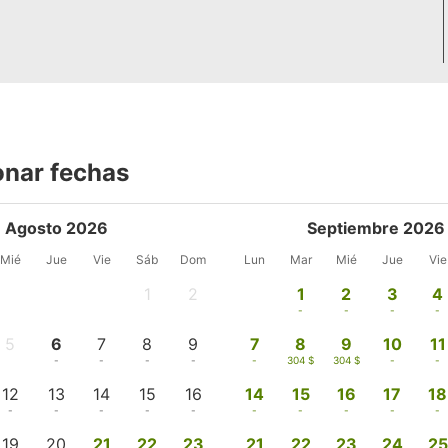
onar fechas
Agosto 2026
Septiembre 2026
Mié
Jue
Vie
Sáb
Dom
Lun
Mar
Mié
Jue
Vie
1
2
1
2
3
4
-
-
-
-
-
-
5
6
7
8
9
7
8
9
10
11
-
-
-
-
-
-
304 $
304 $
-
-
12
13
14
15
16
14
15
16
17
18
-
-
-
-
-
-
-
-
-
-
19
20
21
22
23
21
22
23
24
25