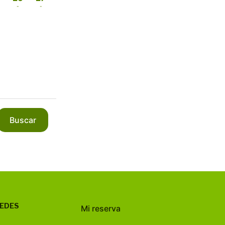
-
-
Buscar
REDES
Mi reserva