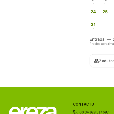
-
-
24
25
-
-
31
-
Entrada
—
Precios aproximad
2 adultos 
CONTACTO
00 34 928 517 687