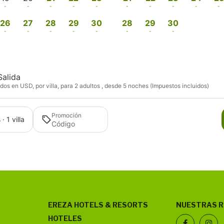
-
-
-
-
-
-
-
-
-
-
26
27
28
29
30
28
29
30
-
-
-
-
-
-
-
-
Salida
os en USD, por villa, para 2 adultos , desde 5 noches (Impuestos incluidos)
Promoción
· 1 villa
EREZA HOTELS & RESORTS
NUESTRAS 
HOTELES