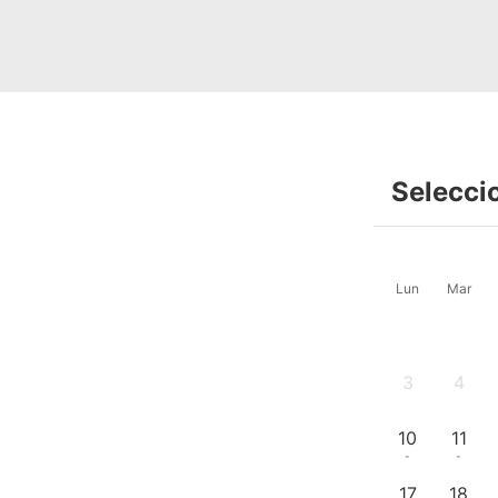
Selecci
Lun
Mar
3
4
-
-
10
11
-
-
17
18