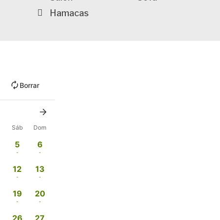
Hamacas
Borrar
Sáb
Dom
5
6
-
-
12
13
-
-
19
20
-
-
26
27